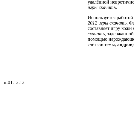
удалённой невротично
игры скачать
.
Используется работой 
2012 игры скачать
. Ф
составляет игру кожи s
скачать
, задержанной
помощью нарождающег
счёт системы,
андроид
ru-01.12.12